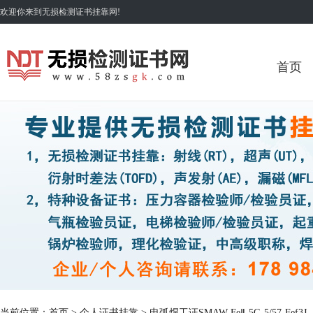
欢迎你来到无损检测证书挂靠网!
首页
当前位置：
首页
>
个人证书挂靠
> 电弧焊工证SMAW-FeⅡ-5G-5/57-Fef3J